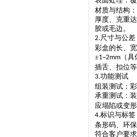
表面处理：覆
材质与结构：
厚度、克重达
胶或毛边。
尺寸与公差
2.
彩盒的长、宽
±
（具
1~2mm
插舌、扣位等
功能测试
3.
组装测试：彩
承重测试：装
应塌陷或变形
标识与标签
4.
条形码、环保
符合客户要求