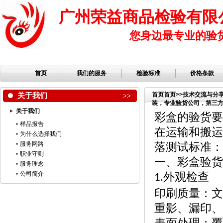
广州荣益商品检验有限
您身边最专业的验
首页
我们的服务
检验标准
价格条款
关于我们
首页
首页
>>
技术交流与分
装，专业验货公司，第三方检
关于我们
司，服装检品，鞋子检品
彩盒的验货要
样品报告
在运输和搬运
为什么选择我们
服务网路
落测试标准：
职业守则
一、彩盒验货
服务理念
公司简介
外观检查
1.
印刷质量：文
重影、漏印、