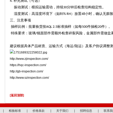
补充测试（可选）
4.
振动测试：模拟运输震动，持续
分钟后检查结构稳定性。
30
湿度测试：高湿度环境下（如
）放置
小时，确认无膨
85% RH
48
三、注意事项
抽样比例：批量验货按
标准抽样（如每
件抽检
件）
AQL 2.5
500
20
特殊要求：玻璃
镜面部件需额外检查碎裂风险，金属部件需做盐
/
建议根据具体产品材质、运输方式（海运
陆运）及客户协议调整
/
http://www.zjinspection.com/
https://hqc-inspection.com/
http://gb-inspection.com/
http://www.szinspection.com/
[返回顶部]
|
检验标准
|
价格条款
|
关于我们
|
招聘信息
|
联系我