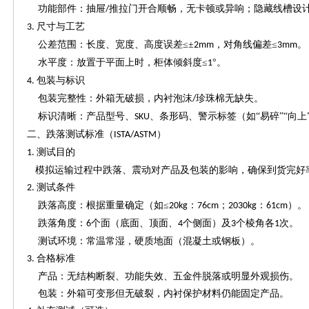
功能部件：抽屉
推拉门开合顺畅，无卡顿或异响；隐藏线槽设
/
尺寸与工艺
3.
公差范围：长度、宽度、高度误差
≤±
，对角线偏差≤
2mm
3mm
水平度：放置于平面上时，柜体倾斜度
≤
°。
1
包装与标识
4.
包装完整性：外箱无破损，内衬泡沫
珍珠棉无缺失。
/
标识清晰：产品型号、
、条形码、警示标签（如“易碎”“向
SKU
二、跌落测试标准（
）
ISTA/ASTM
测试目的
1.
模拟运输过程中跌落、震动对产品及包装的影响，确保到货完好
测试条件
2.
跌落高度：根据重量确定（如
≤
：
；
：
）
20kg
76cm
2030kg
61cm
跌落角度：
个面（底面、顶面、
个侧面）及
个棱角各
次。
6
4
3
1
测试环境：常温常湿，硬质地面（混凝土或钢板）。
合格标准
3.
产品：无结构断裂、功能失效、五金件脱落或明显外观损伤。
包装：外箱可变形但无破裂，内衬保护材料仍能固定产品。