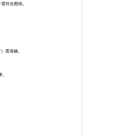
计需符合图纸。
。
上”）需准确。
率。
。