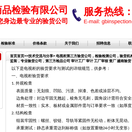
商品检验有限公司
服务热线： 1
您身边最专业的验货公司
E-mail: gbinspect
检验标准
价格条款
关于我们
招聘信息
联
首页
首页
>>
技术交流与分享
> 电视柜第三方验货公司，检验检测公司，验货
监装，专业验货公司，第三方检品公司 审计工厂 审计 工厂审核 查厂 越南验货 
公司，服装检品，鞋子检品公司，验货服务
以下是电视柜的验货要求与测试的详细规范，供参考：
一、电视柜验货要求
外观检查
1.
表面质量：无划痕、凹陷、污渍、掉漆、色差或涂层不均。
边角处理：封边牢固无翘起，棱角无毛刺，圆角设计需符合安全
材质一致性：实木、板材或金属部件需与订单要求一致（如厚度
结构检查
2.
组装牢固性：螺丝、铰链、导轨等紧固件无松动，柜体无晃动。
承重测试：静态承重需达到标称值（如放置重物
小时无变形
24