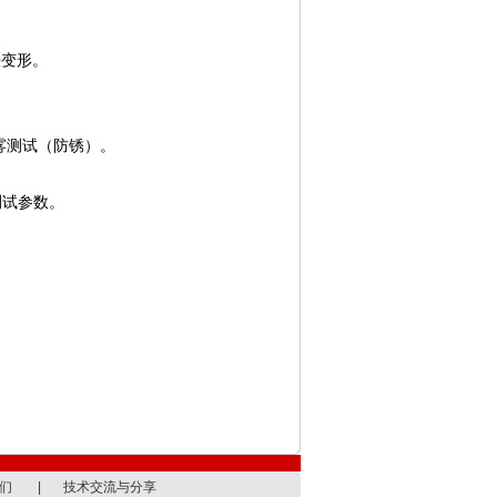
胀变形。
。
雾测试（防锈）。
测试参数。
们
|
技术交流与分享