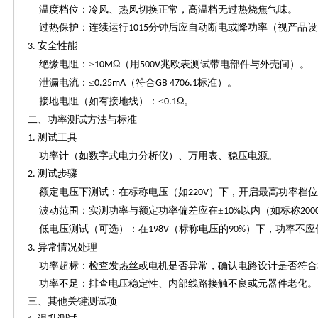
温度档位：冷风、热风切换正常，高温档无过热烧焦气味。
过热保护：连续运行
分钟后应自动断电或降功率（视产品
1015
安全性能
3.
绝缘电阻：
≥
Ω（用
兆欧表测试带电部件与外壳间）。
10M
500V
泄漏电流：
≤
（符合
标准）。
0.25mA
GB 4706.1
接地电阻（如有接地线）：
≤
Ω。
0.1
二、功率测试方法与标准
测试工具
1.
功率计（如数字式电力分析仪）、万用表、稳压电源。
测试步骤
2.
额定电压下测试：在标称电压（如
）下，开启最高功率档
220V
波动范围：实测功率与额定功率偏差应在
±
以内（如标称
10%
200
低电压测试（可选）：在
（标称电压的
）下，功率不应
198V
90%
异常情况处理
3.
功率超标：检查发热丝或电机是否异常，确认电路设计是否符合
功率不足：排查电压稳定性、内部线路接触不良或元器件老化。
三、其他关键测试项