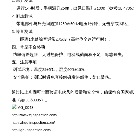
温升测试
1.
运行
小时后，手柄温升≤
，出风口温升≤
（参考
1
50K
130K
GB 4706.
耐压测试
2.
带电部件与外壳间施加
电压
分钟，无击穿或闪络。
1250V/50Hz
1
噪音测试
3.
距离
米处噪音通常≤
（高档位全速运行时）。
1
75dB
四、常见不合格项
功率偏差超限、无过热保护、电源线截面积不足、标志缺失。
五、注意事项
测试环境：温度
±
℃，湿度
±
。
25
5
60%
15%
安全防护：测试时避免直接触碰发热部件，防止烫伤。
通过以上步骤可全面验证电吹风的质量和安全性，确保符合国家标
准（如
）。
IEC 60335
http://www.zjinspection.com/
https://hqc-inspection.com/
http://gb-inspection.com/