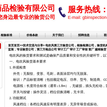
商品检验有限公司
服务热线： 1
您身边最专业的验货公司
E-mail: gbinspect
检验标准
价格条款
关于我们
招聘信息
联
首页
首页
>>
技术交流与分享
> 电吹风第三方验货公司，检验检测公司，验货
监装，专业验货公司，第三方检品公司 审计工厂 审计 工厂审核 查厂 越南验货 
公司，服装检品，鞋子检品公司，验货服务
电吹风的验货要求和测试是确保产品质量和安全性的关键环节，以
一、电吹风验货基本要求
外观检查
1.
外壳：无裂纹、变形、毛刺，表面涂层均匀无脱落。
标识：产品标签清晰（包括额定电压、功率、型号、制造商、
CC
电源线：长度符合标准（通常
≥
），无破损，插头无松动，
1.8m
开关与按键：操作灵活，档位切换清晰，无卡滞。
功能测试
2.
风速档位：各档位风速应有明显差异，无异常噪音或振动。