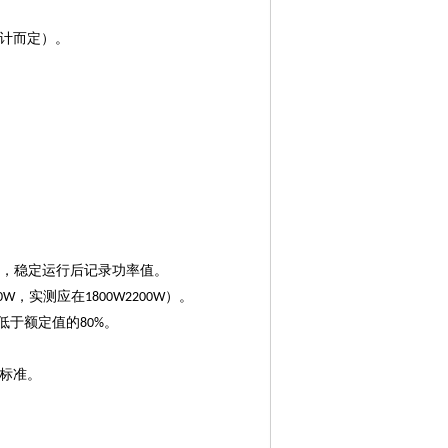
设计而定）。
位，稳定运行后记录功率值。
，实测应在
）。
0W
1800W2200W
低于额定值的
。
80%
标准。