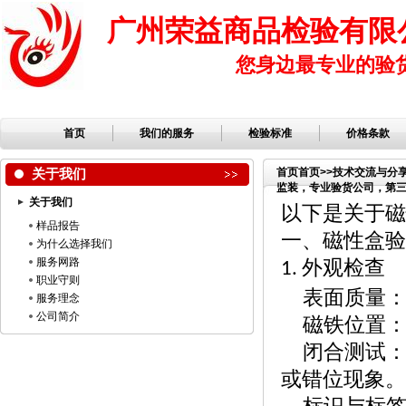
广州荣益商品检验有限
您身边最专业的验
首页
我们的服务
检验标准
价格条款
关于我们
首页
首页
>>
技术交流与分
监装，专业验货公司，第三方
关于我们
公司，服装检品，鞋子检
以下是关于磁
样品报告
一、磁性盒验
为什么选择我们
服务网路
外观检查
1.
职业守则
表面质量
服务理念
公司简介
磁铁位置
闭合测试
或错位现象。