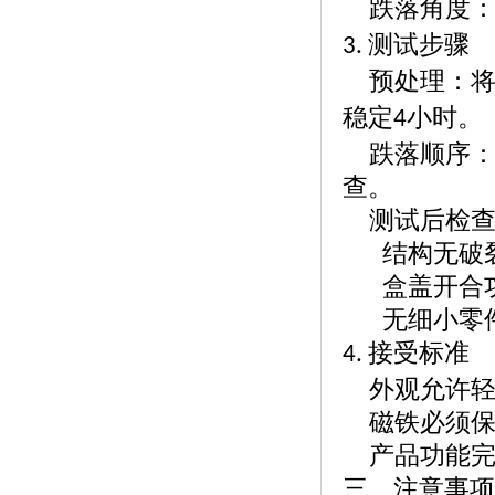
跌落角度
测试步骤
3.
预处理：
稳定
小时
4
跌落顺序
查。
测试后检
结构无破
盒盖开合
无细小零
接受标准
4.
外观允许
磁铁必须
产品功能
三、注意事项