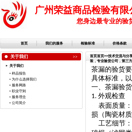
广州荣益商品检验有限
您身边最专业的验
首页
我们的服务
检验标准
价格条款
关于我们
首页
首页
>>
技术交流与分
装，专业验货公司，第三方检
关于我们
司，服装检品，鞋子检品
茶漏的验货要
样品报告
具体标准，以
为什么选择我们
服务网路
一、茶漏验货
职业守则
外观检查
1.
服务理念
公司简介
表面质量
损（陶瓷材质
工艺细节