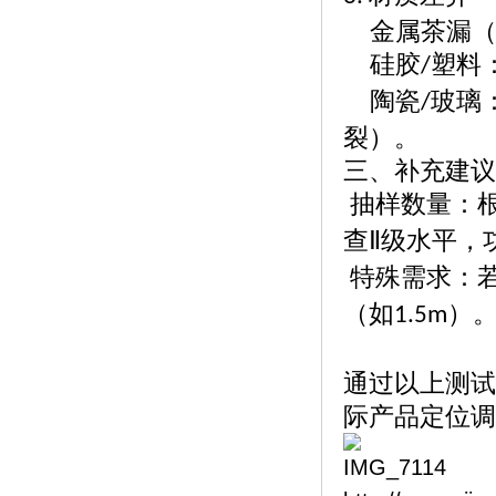
金属茶漏
硅胶
塑料
/
陶瓷
玻璃
/
裂）。
三、补充建议
抽样数量：
查Ⅱ级水平，
特殊需求：
（如
）
1.5m
通过以上测试
际产品定位调