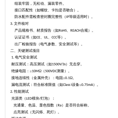
组装牢固，无松动、漏装零件。
接口匹配性（如螺纹、卡扣是否吻合）。
防水配件需检查密封圈完整性（
等级适用时）。
IP
文件核对
3.
产品规格书、材质报告（如
、
合规）。
RoHS
REACH
认证证书（如
、
、
等）。
CE
UL
CCC
出厂检验报告（电气参数、安全测试等）。
二、关键测试项目
电气安全测试
1.
耐压测试：高压测试（如
）无击穿。
1500V/3s
绝缘电阻：
≥
Ω（
测量）。
10M
500VDC
接地连续性（金属外壳）：电阻
≤
Ω。
0.1
漏电流测试：符合标准限值（如
设备≤
）。
Class I
0.75mA
性能测试
2.
光源类（
模块
灯泡）：
LED
/
光通量、色温、显色指数（
）是否符合标称。
Ra
点亮测试（无闪烁、死灯）。