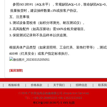
参照
（
水平），常规缺陷
，致命缺陷
ISO 28591
AQL
AQL=1.0
AQL=0
批量验货时，建议抽样数量
≥
或按客户协议。
3%
五、注意事项
测试设备需校准（如积分球测光、耐压测试仪）。
1.
高风险配件（如高压驱动）需
全检关键项目。
2.
100%
保留测试记录和不良品样本以供追溯。
3.
根据具体产品类型（如家居照明、工业灯具、装饰灯带等），测试
（灯具安全）或客户指定标准执行。
60598
[返回顶部]
|
检验标准
|
价格条款
|
关于我们
|
招聘信息
|
联系我
©2009 广州荣益商品检验有限公司 (Inspection Service)
TEL：+86-20-28965223 +86-13622222414
粤ICP备14018099号-1
XML地图