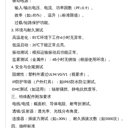
驱动电源：
输入
输出电压、电流、功率因数（
≥
）。
/
PF
0.9
效率（如
≥
）、温升（≤标准限值）。
85%
过载
短路保护功能。
/
环境与耐久测试
3.
高温老化：
℃环境下工作
小时无异常。
85
4
低温启动：
℃下能正常点亮。
20
振动测试：模拟运输振动后功能正常。
盐雾测试（金属件）：
小时无锈蚀（根据使用环境）。
48
安全与合规测试
4.
阻燃性：塑料件通过
（视要求）。
UL94 V0/V1
防护等级（户外灯具）：如
防水防尘测试。
IP
IP65
测试（如适用）：辐射骚扰、静电抗扰度等。
EMC
三、特殊配件附加要求
电线
电缆：截面积、导体电阻、耐弯折测试。
/
透镜
反射器：透光率、光线分布角度。
/
连接器：插拔力测试（如
≥
）、耐久插拔次数（如
次）。
30N
5000
四、抽样标准