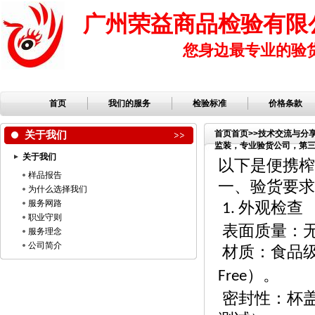
广州荣益商品检验有限
您身边最专业的验
首页
我们的服务
检验标准
价格条款
关于我们
首页
首页
>>
技术交流与分
监装，专业验货公司，第三方
关于我们
公司，服装检品，鞋子检
以下是便携榨
样品报告
一、验货要求
为什么选择我们
服务网路
外观检查
1.
职业守则
表面质量：
服务理念
公司简介
材质：食品
）。
Free
密封性：杯