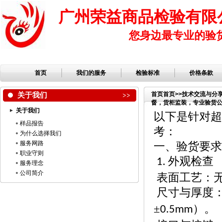
广州荣益商品检验有限
您身边最专业的验
首页
我们的服务
检验标准
价格条款
关于我们
首页
首页
>>
技术交流与分
督，货柜监装，专业验货公司
关于我们
验，检品公司，服装检品
以下是针对超
样品报告
考：
为什么选择我们
服务网路
一、验货要求
职业守则
外观检查
1.
服务理念
公司简介
表面工艺：
尺寸与厚度
±
）。
0.5mm