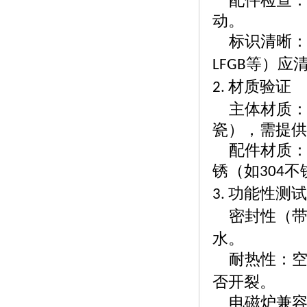
配件检查
动。
标识清晰
等）应
LFGB
材质验证
2.
主体材质
瓷），需提供
配件材质
锈（如
不
304
功能性测
3.
密封性（
水。
耐热性：
否开裂。
电磁炉兼