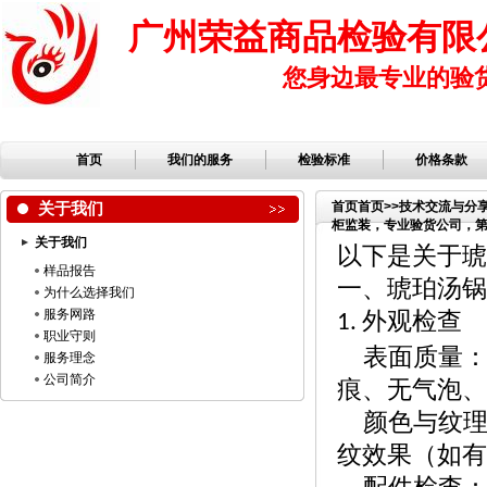
广州荣益商品检验有限
您身边最专业的验
首页
我们的服务
检验标准
价格条款
关于我们
首页
首页
>>
技术交流与分
柜监装，专业验货公司，第三
关于我们
品公司，服装检品，鞋子
以下是关于琥
样品报告
一、琥珀汤锅
为什么选择我们
服务网路
外观检查
1.
职业守则
表面质量
服务理念
公司简介
痕、无气泡、
颜色与纹
纹效果（如有