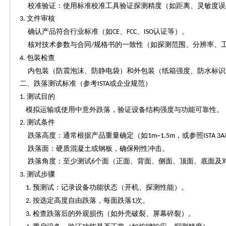
校准验证：使用标准校准工具验证探测精度（如距离、灵敏度误
文件审核
3.
确认产品符合行业标准（如
、
、
认证等）。
CE
FCC
ISO
核对技术参数与合同
规格书的一致性（如探测范围、分辨率、
/
包装检查
4.
内包装（防震泡沫、防静电袋）和外包装（纸箱强度、防水标识
二、跌落测试标准（参考
或企业规范）
ISTA
测试目的
1.
模拟运输或使用中意外跌落，验证设备结构强度与功能可靠性。
测试条件
2.
跌落高度：通常根据产品重量确定（如
，或参照
1m~1.5m
ISTA 3A
跌落面：硬质混凝土或钢板，确保刚性冲击。
跌落角度：至少测试
个面（正面、背面、侧面、顶面、底面及
6
测试步骤
3.
预测试：记录设备功能状态（开机、探测性能）。
1.
按选定高度自由跌落，每面跌落
次。
2.
1
检查跌落后的外观损伤（如外壳破裂、屏幕碎裂）。
3.