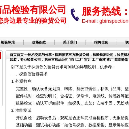
商品检验有限公司
服务热线： 1
您身边最专业的验货公司
E-mail: gbinspect
检验标准
价格条款
关于我们
招聘信息
联
首页
首页
>>
技术交流与分享
> 探测仪第三方验货公司，检验检测公司，验货
监装，专业验货公司，第三方检品公司 审计工厂 审计 工厂审核 查厂 越南验货 
公司，服装检品，鞋子检品公司，验货服务
以下是关于探测仪的验货要求与测试的详细说明，供参考：
一、探测仪验货要求
外观检查
1.
完整性：确认设备无划痕、凹陷、裂纹或锈蚀，标识（品牌、型
配件核对：检查说明书、合格证、保修卡、电源线、传感器等配
组装检查：确认可拆卸部件（如探头、支架）安装牢固，无松动
功能测试
2.
开机自检：启动设备后，观察是否正常完成自检程序，无报错提
基础功能：测试核心功能（如信号探测、数据采集、显示屏响应