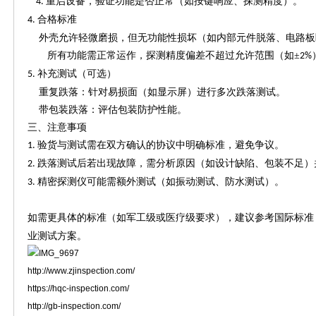
重启设备，验证功能是否正常（如按键响应、探测精度）。
4.
合格标准
4.
外壳允许轻微磨损，但无功能性损坏（如内部元件脱落、电路板
所有功能需正常运作，探测精度偏差不超过允许范围（如
±
2%
补充测试（可选）
5.
重复跌落：针对易损面（如显示屏）进行多次跌落测试。
带包装跌落：评估包装防护性能。
三、注意事项
验货与测试需在双方确认的协议中明确标准，避免争议。
1.
跌落测试后若出现故障，需分析原因（如设计缺陷、包装不足
2.
精密探测仪可能需额外测试（如振动测试、防水测试）。
3.
如需更具体的标准（如军工级或医疗级要求），建议参考国际标准
业测试方案。
http://www.zjinspection.com/
https://hqc-inspection.com/
http://gb-inspection.com/