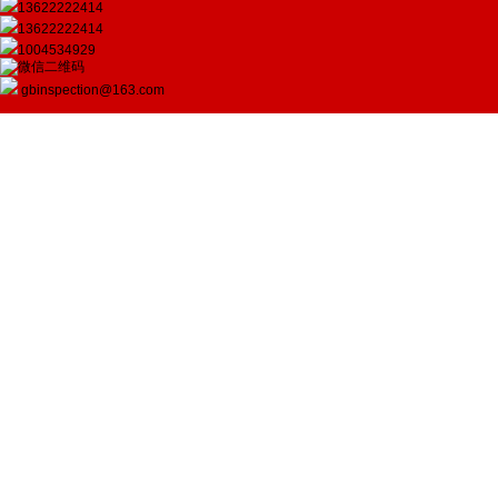
13622222414
13622222414
1004534929
gbinspection@163.com