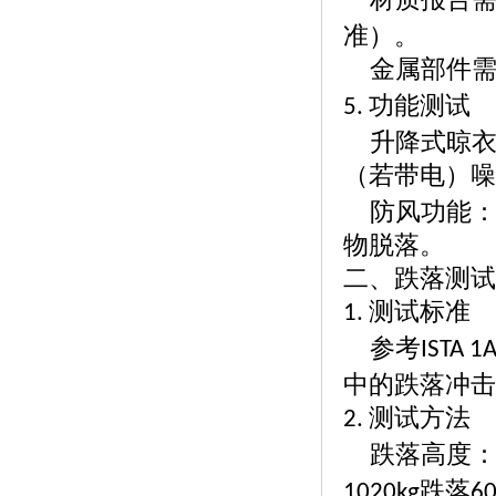
准）。
金属部件
功能测试
5.
升降式晾
（若带电）噪
防风功能
物脱落。
二、跌落测试
测试标准
1.
参考
ISTA 1
中的跌落冲击
测试方法
2.
跌落高度
跌落
1020kg
6