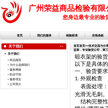
广州荣益商品检验有限
您身边最专业的验
首页
我们的服务
检验标准
价格条款
关于我们
首页
首页
>>
技术交流与分
监装，专业验货公司，第三方
关于我们
公司，服装检品，鞋子检
晾衣架的验货
样品报告
以下是具体的
为什么选择我们
服务网路
一、验货要求
职业守则
外观检查
1.
服务理念
公司简介
表面处理
光滑无毛刺
结构完整