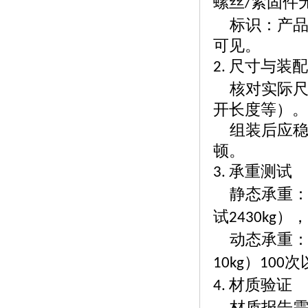
螺丝
紧固件
/
标识：产
可见。
尺寸与装
2.
核对实际
开长度等）。
组装后应
顿。
承重测试
3.
静态承重
试
），
2430kg
动态承重
）
次
10kg
100
材质验证
4.
材质报告