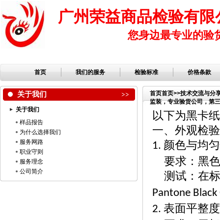
广州荣益商品检验有限
您身边最专业的验
首页
我们的服务
检验标准
价格条款
关于我们
首页
首页
>>
技术交流与分
监装，专业验货公司，第三方
关于我们
公司，服装检品，鞋子检
以下为黑卡纸
样品报告
一、外观检验
为什么选择我们
服务网路
颜色与均
1.
职业守则
要求：黑
服务理念
公司简介
测试：在
Pantone Black
表面平整
2.