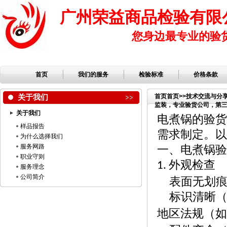
广州荣益商品检验有限
您身边最专业的验
首页
我们的服务
检验标准
价格条款
关于我们
首页
首页
>>
技术交流与分
监装，专业验货公司，第三方
关于我们
公司，服装检品，鞋子检
电煮锅的验货
样品报告
需求制定。以
为什么选择我们
服务网路
一、电煮锅验
职业守则
外观检查
1.
服务理念
公司简介
表面无划
标识清晰
地区法规（如