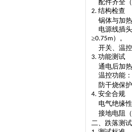
配件齐全
结构检查
2.
锅体与加
电源线插
≥
）。
0.75m
开关、温
功能测试
3.
通电后加
温控功能
防干烧保
安全合规
4.
电气绝缘
接地电阻
二、跌落测试
测试标准