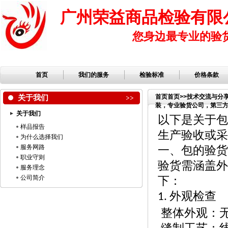
广州荣益商品检验有限
您身边最专业的验
首页
我们的服务
检验标准
价格条款
关于我们
首页
首页
>>
技术交流与分
装，专业验货公司，第三方检
关于我们
司，服装检品，鞋子检品
以下是关于包
样品报告
生产验收或采
为什么选择我们
服务网路
一、包的验货
职业守则
验货需涵盖外
服务理念
公司简介
下：
外观检查
1.
整体外观：