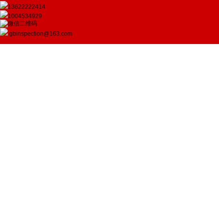
13622222414
1004534929
gbinspection@163.com