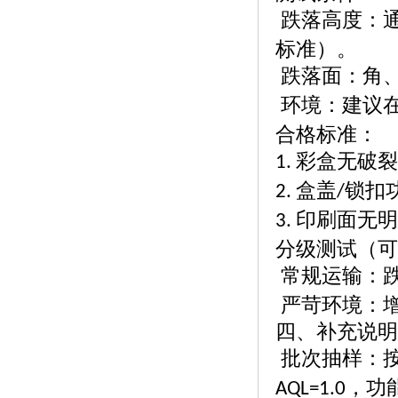
跌落高度：
标准）。
跌落面：角
环境：建议
合格标准：
彩盒无破
1.
盒盖
锁扣
2.
/
印刷面无
3.
分级测试（可
常规运输：
严苛环境：
四、补充说明
批次抽样：
，功
AQL=1.0