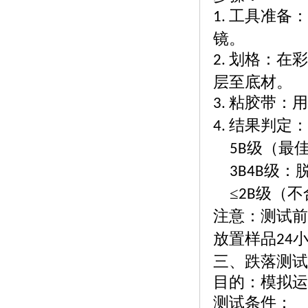
工具准备：
1.
镜。
划格：在彩
2.
层至底材。
粘胶带：
3.
结果判定
4.
级（最
5B
级：
3B4B
≤
级（不
2B
注意：测试前
放置样品
24
三、跌落测试
目的：模拟运
测试条件：