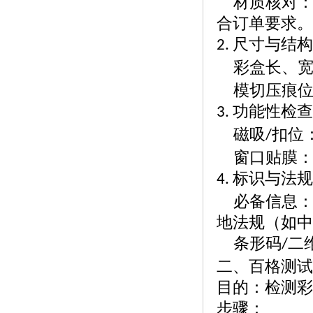
材质核对
合订单要求。
尺寸与结
2.
彩盒长、
模切压痕
功能性检
3.
磁吸
扣位
/
窗口贴膜
标识与法
4.
必备信息
地法规（如中
条形码
二
/
二、百格测试
目的：检测彩
步骤：