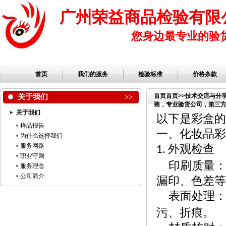
广州荣益商品检验有限
您身边最专业的验
首页
我们的服务
检验标准
价格条款
关于我们
首页
首页
>>
技术交流与分
装，专业验货公司，第三方检
关于我们
司，服装检品，鞋子检品
以下是彩盒的
样品报告
一、化妆品彩
为什么选择我们
服务网路
外观检查
1.
职业守则
印刷质量
服务理念
公司简介
漏印、色差等
表面处理
污、折痕。