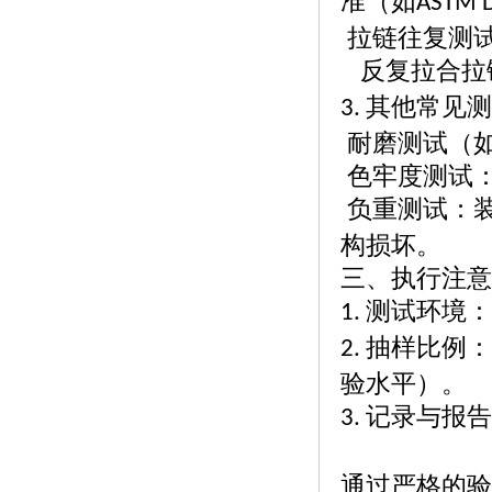
准（如
ASTM 
拉链往复测
反复拉合拉
其他常见测
3.
耐磨测试（
色牢度测试
负重测试：
构损坏。
三、执行注意
测试环境：
1.
抽样比例：
2.
验水平）。
记录与报告
3.
通过严格的验