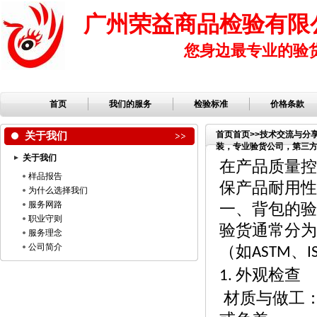
广州荣益商品检验有限
您身边最专业的验
首页
我们的服务
检验标准
价格条款
关于我们
首页
首页
>>
技术交流与分
装，专业验货公司，第三方检
关于我们
司，服装检品，鞋子检品
在产品质量控
样品报告
保产品耐用性
为什么选择我们
服务网路
一、背包的验
职业守则
验货通常分为
服务理念
公司简介
（如
、
ASTM
I
外观检查
1.
材质与做工