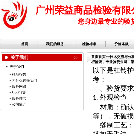
广州荣益商品检验有限
您身边最专业的验
首页
我们的服务
检验标准
价格条款
关于我们
首页
首页
>>
技术交流与分
柜监装，专业验货公司，第三
关于我们
品公司，服装检品，鞋子
以下是杠铃护
样品报告
考：
为什么选择我们
服务网路
一、验货要求
职业守则
外观检查
1.
服务理念
公司简介
材质：确
等），无破损
缝制工艺