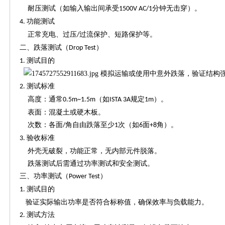
耐压测试（如输入输出间承受
分钟无击穿）。
1500V AC/1
功能测试
4.
正常充电、过压
过流保护、短路保护等。
/
二、跌落测试（
）
Drop Test
测试目的
1.
模拟运输或使用中意外跌落，验证结构
测试标准
2.
高度：通常
（如
规定
）。
0.5m~1.5m
ISTA 3A
1m
表面：混凝土或硬木板。
次数：各面
角自由跌落至少
次（如
面
角）。
/
1
6
+8
验收标准
3.
外壳无破裂，功能正常，无内部元件脱落。
跌落测试后需通过功率测试和安全测试。
三、功率测试（
）
Power Test
测试目的
1.
验证实际输出功率是否符合标称值，确保效率与负载能力。
测试方法
2.