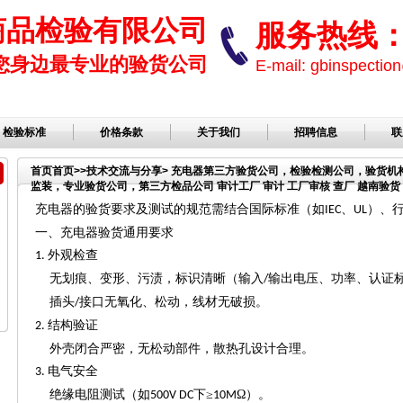
商品检验有限公司
服务热线： 1
您身边最专业的验货公司
E-mail: gbinspect
检验标准
价格条款
关于我们
招聘信息
联
首页
首页
>>
技术交流与分享
> 充电器第三方验货公司，检验检测公司，验货
监装，专业验货公司，第三方检品公司 审计工厂 审计 工厂审核 查厂 越南验货 
公司，服装检品，鞋子检品公司
充电器的验货要求及测试的规范需结合国际标准（如
、
）、
IEC
UL
一、充电器验货通用要求
外观检查
1.
无划痕、变形、污渍，标识清晰（输入
输出电压、功率、认证
/
插头
接口无氧化、松动，线材无破损。
/
结构验证
2.
外壳闭合严密，无松动部件，散热孔设计合理。
电气安全
3.
绝缘电阻测试（如
下≥
Ω）。
500V DC
10M