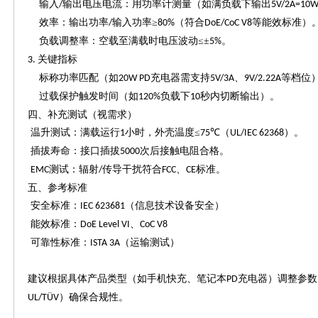
输入
输出电压电流：用功率计测量（如满负载下输出
/
5V/2A=10
效率：输出功率
输入功率≥
（符合
等能效标准）
/
80%
DoE/CoC V8
负载调整率：空载至满载时电压波动
≤±
。
5%
关键指标
3.
标称功率匹配（如
充电器需支持
、
等档位
20W PD
5V/3A
9V/2.22A
过载保护触发时间（如
负载下
秒内切断输出）。
120%
10
四、补充测试（视需求）
温升测试：满载运行
小时，外壳温度≤
℃（
）。
1
75
UL/IEC 62368
插拔寿命：接口插拔
次后接触电阻合格。
5000
测试：辐射
传导干扰符合
、
标准。
EMC
/
FCC
CE
五、参考标准
安全标准：
（信息技术设备安全）
IEC 623681
能效标准：
、
DoE Level VI
CoC V8
可靠性标准：
（运输测试）
ISTA 3A
建议根据具体产品类型（如手机快充、笔记本
充电器）调整参数
PD
）确保合规性。
UL/TÜV