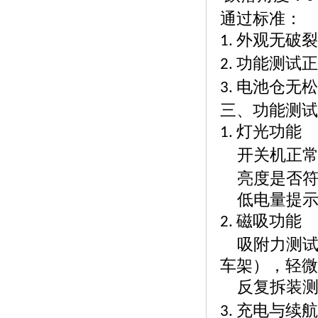
通过标准：
外观无破
1.
功能测试
2.
电池仓无
3.
三、功能测试
灯光功能
1.
开关机正
亮度是否
低电量提
磁吸功能
2.
吸附力测
车架），轻微
反复拆装
充电与续
3.