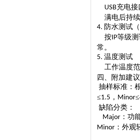
充电接
USB
满电后持
防水测试
4.
按
等级测
IP
常。
温度测试
5.
工作温度
四、附加建议
抽样标准：
≤
，
≤
1.5
Minor
缺陷分类：
：功
Major
：外观
Minor