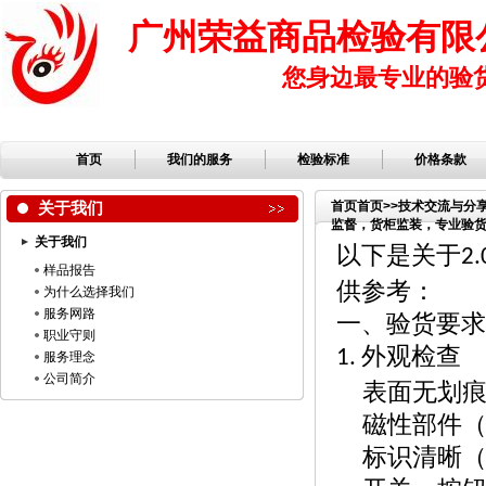
广州荣益商品检验有限
您身边最专业的验
首页
我们的服务
检验标准
价格条款
关于我们
首页
首页
>>
技术交流与分
监督，货柜监装，专业验货公
关于我们
检验，检品公司，服装检
以下是关于
2.
样品报告
供参考：
为什么选择我们
服务网路
一、验货要求
职业守则
外观检查
1.
服务理念
公司简介
表面无划
磁性部件
标识清晰