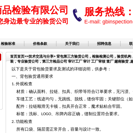
商品检验有限公司
服务热线： 1
您身边最专业的验货公司
E-mail: gbinspect
检验标准
价格条款
关于我们
招聘信息
联
首页
首页
>>
技术交流与分享
> 背包第三方验货公司，检验检测公司，验货机
装，专业验货公司，第三方检品公司 审计工厂 审计 工厂审核 查厂 越南验货 ,
司，服装检品，鞋子检品公司
以下是关于背包验货要求及测试的详细说明，供参考：
一、背包验货通用要求
外观检查
1.
材质：确认面料、拉链、扣具、织带等符合订单要求，无污渍、
车缝工艺：线迹均匀，无跳线、脱线，缝份牢固；关键部位（如
配件：拉链顺滑无卡顿，扣具开合正常，魔术贴粘合牢固。
标签：洗标、
、吊牌内容正确，缝制位置符合要求。
LOGO
功能检查
2.
所有口袋、隔层需正常开合，容量与设计一致。