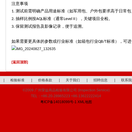
注意事项
测试前需明确产品用途标准（如军用包、户外包要求高于日常
1.
抽样比例按
标准（通常
），关键项目全检。
2.
AQL
Level II
保留测试报告及影像记录，便于追溯。
3.
如果需要更具体的参数或行业标准（如箱包行业
标准），可进
QB/T
[返回顶部]
|
检验标准
|
价格条款
|
关于我们
|
招聘信息
|
联系我
©2009 广州荣益商品检验有限公司 (Inspection Service)
TEL：+86-20-28965223 +86-13622222414
粤ICP备14018099号-1
XML地图