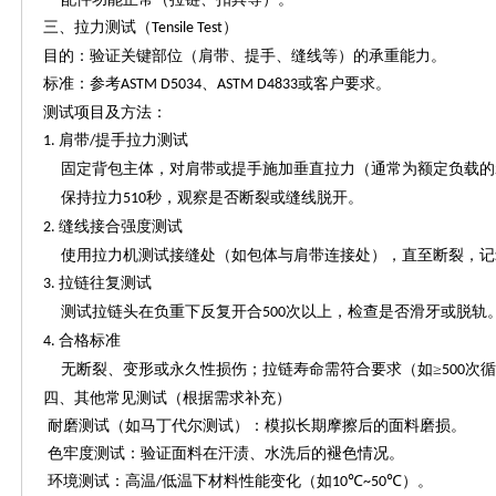
三、拉力测试（
）
Tensile Test
目的：验证关键部位（肩带、提手、缝线等）的承重能力。
标准：参考
、
或客户要求。
ASTM D5034
ASTM D4833
测试项目及方法：
肩带
提手拉力测试
1.
/
固定背包主体，对肩带或提手施加垂直拉力（通常为额定负载的
保持拉力
秒，观察是否断裂或缝线脱开。
510
缝线接合强度测试
2.
使用拉力机测试接缝处（如包体与肩带连接处），直至断裂，记
拉链往复测试
3.
测试拉链头在负重下反复开合
次以上，检查是否滑牙或脱轨
500
合格标准
4.
无断裂、变形或永久性损伤；拉链寿命需符合要求（如
≥
次
500
四、其他常见测试（根据需求补充）
耐磨测试（如马丁代尔测试）：模拟长期摩擦后的面料磨损。
色牢度测试：验证面料在汗渍、水洗后的褪色情况。
环境测试：高温
低温下材料性能变化（如
℃
℃）。
/
10
~50