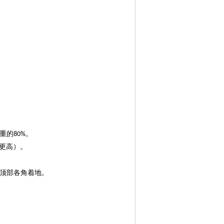
重的
。
80%
求更高）。
顶部各角着地。