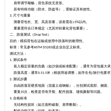
肩带调节顺畅，背负系统无变形。
若有特殊功能（防水、防盗等），需验证其有效性。
尺寸与重量
3.
测量背包长、宽、高及容量，误差需在
±
以内。
5%
重量需符合订单规定（尤其对轻量化背包重要）。
二、跌落测试（
）
Drop Test
目的：模拟背包在运输或使用中跌落时的耐用性。
标准：常见参考
或企业自定义标准。
ASTM D5265
测试方法：
测试条件
1.
装入额定容量的负载（如沙袋或标准配重），通常为背包最大承
跌落高度：通常
米（根据用途调整，如学生包
旅行包要
0.51.5
/
测试步骤
2.
自由跌落至硬质地面（混凝土或钢板），分别测试底部、侧面、
重复
次，检查是否有开裂、配件脱落、缝线撕裂等问题。
35
合格标准
3.
无结构性损坏（如主面料破裂、肩带断裂）。
配件功能正常（拉链、扣具等）。