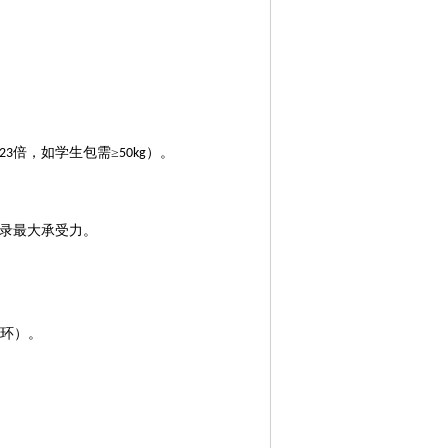
倍，如学生包需≥
）。
23
50kg
录最大承受力。
。
循环）。