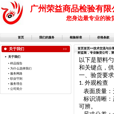
广州荣益商品检验有限
您身边最专业的验
首页
我们的服务
检验标准
价格条款
关于我们
首页
首页
>>
技术交流与分
柜监装，专业验货公司，第三
关于我们
品公司，服装检品，鞋子
以下是塑料勺
样品报告
和关键点，供
为什么选择我们
服务网路
一、验货要求
职业守则
外观检查
1.
服务理念
公司简介
表面质量：
标识清晰：
可辨。