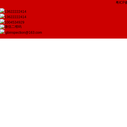
粤ICP备
13622222414
13622222414
1004534929
gbinspection@163.com