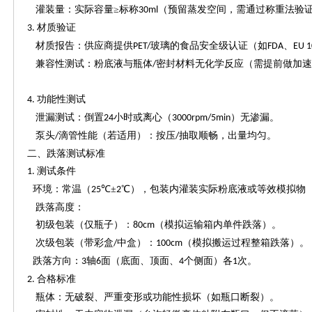
灌装量：实际容量
≥标称
（预留蒸发空间，需通过称重法验
30ml
材质验证
3.
材质报告：供应商提供
玻璃的食品安全级认证（如
、
PET/
FDA
EU 1
兼容性测试：粉底液与瓶体
密封材料无化学反应（需提前做加
/
功能性测试
4.
泄漏测试：倒置
小时或离心（
）无渗漏。
24
3000rpm/5min
泵头
滴管性能（若适用）：按压
抽取顺畅，出量均匀。
/
/
二、跌落测试标准
测试条件
1.
环境：常温（
℃±
℃），包装内灌装实际粉底液或等效模拟物
25
2
跌落高度：
初级包装（仅瓶子）：
（模拟运输箱内单件跌落）。
80cm
次级包装（带彩盒
中盒）：
（模拟搬运过程整箱跌落）
/
100cm
跌落方向：
轴
面（底面、顶面、
个侧面）各
次。
3
6
4
1
合格标准
2.
瓶体：无破裂、严重变形或功能性损坏（如瓶口断裂）。