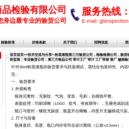
商品检验有限公司
服务热线： 1
您身边最专业的验货公司
E-mail: gbinspect
检验标准
价格条款
关于我们
招聘信息
联
首页
首页
>>
技术交流与分享
> 粉底液瓶第三方验货公司，检验检测公司，验
柜监装，专业验货公司，第三方检品公司 审计工厂 审计 工厂审核 查厂 越南验货
品公司，服装检品，鞋子检品公司
针对
粉底液瓶的验货要求与跌落测试，需结合包装特性、内容
30ml
范：
一、验货要求
外观检查
1.
瓶体完整性：无裂纹、气泡、变形、毛刺，合模线平整。
表面处理：印刷清晰（
、批号、有效期等），无褪色或刮花
LOGO
瓶口与密封：螺纹无缺损，瓶盖开合顺畅，内垫片无偏移或污染
2.
尺寸与容量
瓶身直径、高度、瓶口内径等符合设计图纸（公差
±
）。
0.5mm