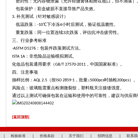
密封性：无内容物泄漏（允许轻微膏体粘附在瓶口，但不滴落）
包装保护：彩盒破损不直接导致产品失效。
补充测试（针对敏感设计）
3.
低温跌落：
℃下冷冻
小时后测试，验证低温脆性。
-10
4
重复跌落：同一位置连续
次跌落，评估抗冲击疲劳性。
3
三、行业参考标准
：包装件跌落测试方法。
-ASTM D5276
：非危险品运输模拟测试。
ISTA 1A
化妆品包装通用要求（
，中国国家标准）。
GB/T 27570-2011
四、注意事项
抽样比例：
（按
，批量≤
时抽检
）
AQL 2.5
ISO 2859-1
5000pcs
200pcs
风险点：玻璃瓶需重点检测微裂纹，塑料瓶关注接缝强度。
通过以上测试可确保包装在运输和使用中的可靠性，建议与供应商
[返回顶部]
|
检验标准
|
价格条款
|
关于我们
|
招聘信息
|
联系我