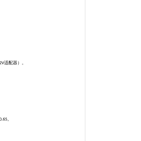
适配器）。
2V
。
0.65