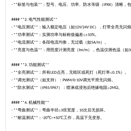
标签与包装
：型号、电压、功率、防水等级（
）清晰，
- **
**
IPXX
电气性能测试
#### **2.
**
电压测试
：输入额定电压（如
），灯带全亮无闪
- **
**
12V/24V DC
功率测试
：实测功率与标称值偏差≤±
。
- **
**
10%
电流测试
：各段电流均衡，无过载（如
）。
- **
**
5A/m
亮度与色温
：用照度计测亮度（
），色温仪测色温（如
- **
**
lm/m
3
功能测试
#### **3.
**
全亮测试
：所有
点亮，无暗区或死灯（死灯率≤
）。
- **
**
LED
0.1%
调光测试
（如支持）：
调光平滑无闪烁。
- **
**
PWM/0-10V
防水测试
（
）：喷淋或浸泡后绝缘电阻≥
Ω。
- **
**
IP65/IP67
2M
机械性能
#### **4.
**
弯曲测试
：弯曲半径≥
倍宽度，
次后无损坏。
- **
**
3
10
耐温测试
：
℃
℃工作，高温下无变形。
- **
**
-20
~+50