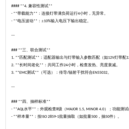
兼容性测试
#### **4.
**
带载能力
：连接灯带满负荷运行
小时，无异常。
- **
**
4
电压波动
：±
输入电压下输出稳定。
- **
**
10%
---
三、联合测试
### **
**
匹配测试
：适配器输出与灯带输入参数匹配（如
灯带配
1. **
**
12V
1
长时间老化
：共同工作
小时，检查发热、亮度衰减。
2. **
**
24
测试
（可选）：传导
辐射干扰符合
。
3. **EMC
**
/
EN55032
---
四、抽样标准
### **
**
水平
：外观检查Ⅱ级（
）；功能测试
- **AQL
**
MAJOR 1.5, MINOR 4.0
样本量
：按
批量抽取（如批量
，抽
件）。
- **
**
ISO 2859-1
500
50