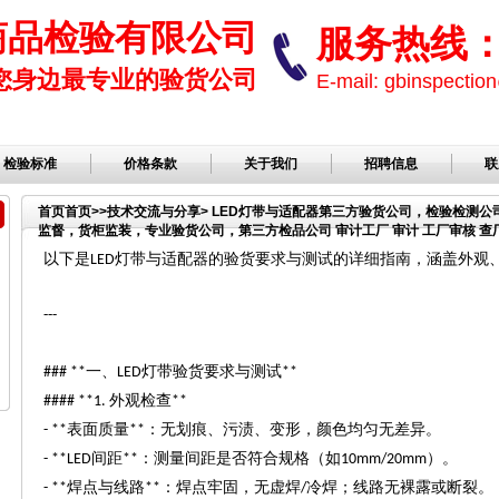
商品检验有限公司
服务热线： 1
您身边最专业的验货公司
E-mail: gbinspect
检验标准
价格条款
关于我们
招聘信息
联
首页
首页
>>
技术交流与分享
> LED灯带与适配器第三方验货公司，检验检测
监督，货柜监装，专业验货公司，第三方检品公司 审计工厂 审计 工厂审核 查厂 
检验，检品公司，服装检品，鞋子检品公司
以下是
灯带与适配器的验货要求与测试的详细指南，涵盖外观
LED
---
一、
灯带验货要求与测试
### **
LED
**
外观检查
#### **1.
**
表面质量
：无划痕、污渍、变形，颜色均匀无差异。
- **
**
间距
：测量间距是否符合规格（如
）。
- **LED
**
10mm/20mm
焊点与线路
：焊点牢固，无虚焊
冷焊；线路无裸露或断裂。
- **
**
/