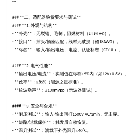
---
二、适配器验货要求与测试
### **
**
外观与结构
#### **1.
**
外壳
：无裂缝、毛刺，阻燃材料（
）。
- **
**
UL94 V-0
接口
：插头
插座匹配，线材无破损（如
）。
- **
**
/
18AWG
标签
：输入
输出电压、电流、认证标志（
）。
- **
**
/
CE/UL
电气性能
#### **2.
**
输出电压
电流
：实测值在标称±
内（如
±
）。
- **
/
**
5%
12V
0.6V
效率
：≥
（能源之星标准）。
- **
**
85%
纹波噪声
：≤
（示波器测试）。
- **
**
100mVpp
安全与合规
#### **3.
**
耐压测试
：输入
输出间打
，无击穿。
- **
**
-
1500V AC/1min
短路
过载保护
：触发后自动恢复。
- **
/
**
温升测试
：满载下外壳温升≤
℃。
- **
**
40