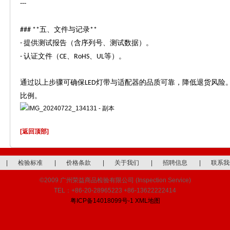
---
五、文件与记录
### **
**
提供测试报告（含序列号、测试数据）。
-
认证文件（
、
、
等）。
-
CE
RoHS
UL
通过以上步骤可确保
灯带与适配器的品质可靠，降低退货风险
LED
比例。
[返回顶部]
|
检验标准
|
价格条款
|
关于我们
|
招聘信息
|
联系我
©2009 广州荣益商品检验有限公司 (Inspection Service)
TEL：+86-20-28965223 +86-13622222414
粤ICP备14018099号-1
XML地图