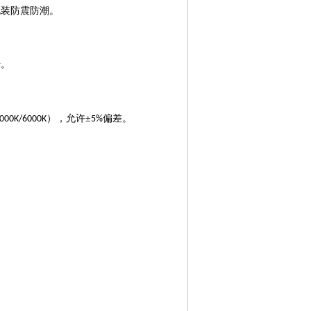
包装防震防潮。
烁。
），允许±
偏差。
000K/6000K
5%