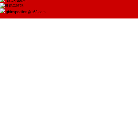
1004534929
gbinspection@163.com