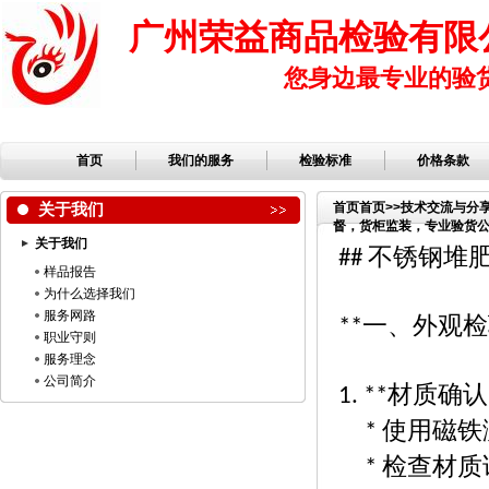
广州荣益商品检验有限
您身边最专业的验
首页
我们的服务
检验标准
价格条款
关于我们
首页
首页
>>
技术交流与分
督，货柜监装，专业验货公司
关于我们
验，检品公司，服装检品
不锈钢堆
##
样品报告
为什么选择我们
服务网路
一、外观检
**
职业守则
服务理念
公司简介
材质确认
1. **
使用磁铁
*
检查材质
*