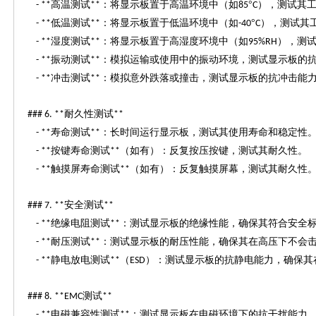
高温测试
：将显示板置于高温环境中（如
°
），测试其
- **
**
85
C
低温测试
：将显示板置于低温环境中（如
°
），测试其
- **
**
-40
C
湿度测试
：将显示板置于高湿度环境中（如
），测
- **
**
95%RH
振动测试
：模拟运输或使用中的振动环境，测试显示板的
- **
**
冲击测试
：模拟意外跌落或撞击，测试显示板的抗冲击能
- **
**
耐久性测试
### 6. **
**
寿命测试
：长时间运行显示板，测试其使用寿命和稳定性
- **
**
按键寿命测试
（如有）：反复按压按键，测试其耐久性。
- **
**
触摸屏寿命测试
（如有）：反复触摸屏幕，测试其耐久性
- **
**
安全测试
### 7. **
**
绝缘电阻测试
：测试显示板的绝缘性能，确保其符合安全
- **
**
耐压测试
：测试显示板的耐压性能，确保其在高压下不会
- **
**
静电放电测试
（
）：测试显示板的抗静电能力，确保其
- **
**
ESD
测试
### 8. **EMC
**
电磁兼容性测试
：测试显示板在电磁环境下的抗干扰能力
- **
**