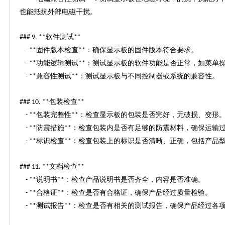
也能抵抗外部电磁干扰。
软件测试
### 9. **
**
固件版本检查
：确保显示板的固件版本符合要求。
- **
**
功能逻辑测试
：测试显示板的软件功能是否正常，如菜单
- **
**
兼容性测试
：测试显示板与不同控制器或系统的兼容性。
- **
**
包装检查
### 10. **
**
包装完整性
：检查显示板的包装是否完好，无破损、变形
- **
**
防震措施
：检查包装内是否有足够的防震材料，确保运输
- **
**
标识检查
：检查包装上的标识是否清晰、正确，包括产品
- **
**
文档检查
### 11. **
**
说明书
：检查产品说明书是否齐全，内容是否准确。
- **
**
合格证
：检查是否有合格证，确保产品经过质量检验。
- **
**
测试报告
：检查是否有相关的测试报告，确保产品经过各
- **
**