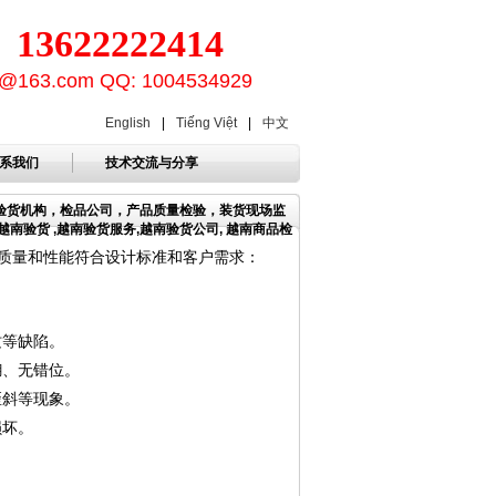
3622222414
ion@163.com QQ: 1004534929
English
|
Tiếng Việt
|
中文
系我们
技术交流与分享
，验货机构，检品公司，产品质量检验，装货现场监
南验货 ,越南验货服务,越南验货公司, 越南商品检
质量和性能符合设计标准和客户需求：
纹等缺陷。
糊、无错位。
歪斜等现象。
损坏。