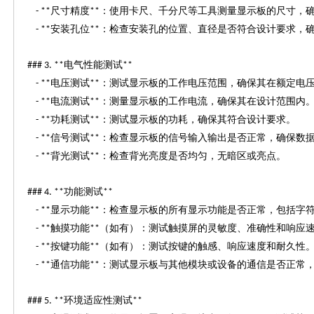
尺寸精度
：使用卡尺、千分尺等工具测量显示板的尺寸，
- **
**
安装孔位
：检查安装孔的位置、直径是否符合设计要求，
- **
**
电气性能测试
### 3. **
**
电压测试
：测试显示板的工作电压范围，确保其在额定电
- **
**
电流测试
：测量显示板的工作电流，确保其在设计范围内
- **
**
功耗测试
：测试显示板的功耗，确保其符合设计要求。
- **
**
信号测试
：检查显示板的信号输入输出是否正常，确保数
- **
**
背光测试
：检查背光亮度是否均匀，无暗区或亮点。
- **
**
功能测试
### 4. **
**
显示功能
：检查显示板的所有显示功能是否正常，包括字
- **
**
触摸功能
（如有）：测试触摸屏的灵敏度、准确性和响应
- **
**
按键功能
（如有）：测试按键的触感、响应速度和耐久性
- **
**
通信功能
：测试显示板与其他模块或设备的通信是否正常
- **
**
环境适应性测试
### 5. **
**