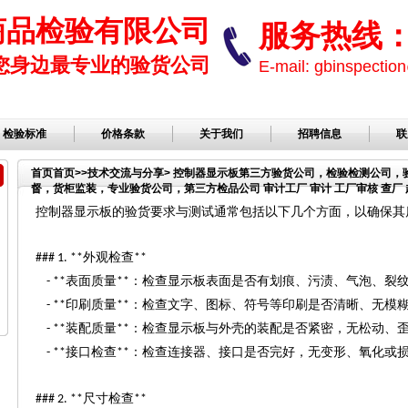
商品检验有限公司
服务热线： 1
您身边最专业的验货公司
E-mail: gbinspect
检验标准
价格条款
关于我们
招聘信息
联
首页
首页
>>
技术交流与分享
> 控制器显示板第三方验货公司，检验检测公司
督，货柜监装，专业验货公司，第三方检品公司 审计工厂 审计 工厂审核 查厂 越
验，检品公司，服装检品，鞋子检品公司
控制器显示板的验货要求与测试通常包括以下几个方面，以确保其
外观检查
### 1. **
**
表面质量
：检查显示板表面是否有划痕、污渍、气泡、裂
- **
**
印刷质量
：检查文字、图标、符号等印刷是否清晰、无模
- **
**
装配质量
：检查显示板与外壳的装配是否紧密，无松动、
- **
**
接口检查
：检查连接器、接口是否完好，无变形、氧化或
- **
**
尺寸检查
### 2. **
**