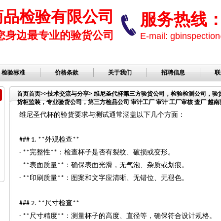
商品检验有限公司
服务热线： 1
您身边最专业的验货公司
E-mail: gbinspect
检验标准
价格条款
关于我们
招聘信息
联
首页
首页
>>
技术交流与分享
> 维尼圣代杯第三方验货公司，检验检测公司，
货柜监装，专业验货公司，第三方检品公司 审计工厂 审计 工厂审核 查厂 越南验
维尼圣代杯的验货要求与测试通常涵盖以下几个方面：
外观检查
### 1. **
**
完整性
：检查杯子是否有裂纹、破损或变形。
- **
**
表面质量
：确保表面光滑，无气泡、杂质或划痕。
- **
**
印刷质量
：图案和文字应清晰、无错位、无褪色。
- **
**
尺寸检查
### 2. **
**
尺寸精度
：测量杯子的高度、直径等，确保符合设计规格。
- **
**