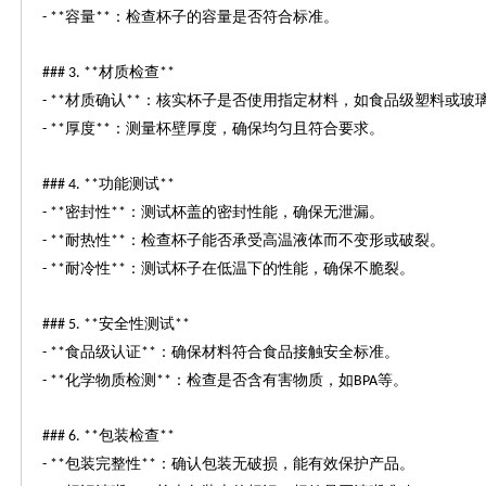
容量
：检查杯子的容量是否符合标准。
- **
**
材质检查
### 3. **
**
材质确认
：核实杯子是否使用指定材料，如食品级塑料或玻
- **
**
厚度
：测量杯壁厚度，确保均匀且符合要求。
- **
**
功能测试
### 4. **
**
密封性
：测试杯盖的密封性能，确保无泄漏。
- **
**
耐热性
：检查杯子能否承受高温液体而不变形或破裂。
- **
**
耐冷性
：测试杯子在低温下的性能，确保不脆裂。
- **
**
安全性测试
### 5. **
**
食品级认证
：确保材料符合食品接触安全标准。
- **
**
化学物质检测
：检查是否含有害物质，如
等。
- **
**
BPA
包装检查
### 6. **
**
包装完整性
：确认包装无破损，能有效保护产品。
- **
**