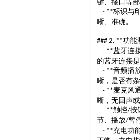
键、接口等部
标识与
- **
晰、准确。
功能
### 2. **
蓝牙连
- **
的蓝牙连接是
音频播
- **
晰，是否有杂
麦克风
- **
晰，无回声或
触控
按
- **
/
节、播放
暂
/
充电功
- **