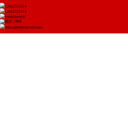
13622222414
13622222414
1004534929
gbinspection@163.com