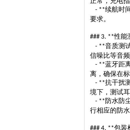
正常，充电指
续航时
- **
要求。
性能
### 3. **
音质测
- **
信噪比等音频
蓝牙距
- **
离，确保在标
抗干扰
- **
境下，测试耳
防水防
- **
行相应的防水
包装
### 4. **