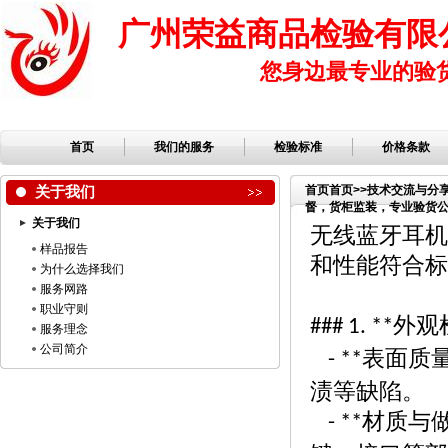
广州荣益商品检验有限
您身边最专业的验
首页
我们的服务
检验标准
价格条款
关于我们
首页
首页
>>
技术交流与分
督，货柜监装，专业验货公司
关于我们
验
无线蓝牙耳机
样品报告
和性能符合标
为什么选择我们
服务网路
职业守则
外观
### 1. **
服务理念
公司简介
表面质
- **
渍等缺陷。
材质与
- **