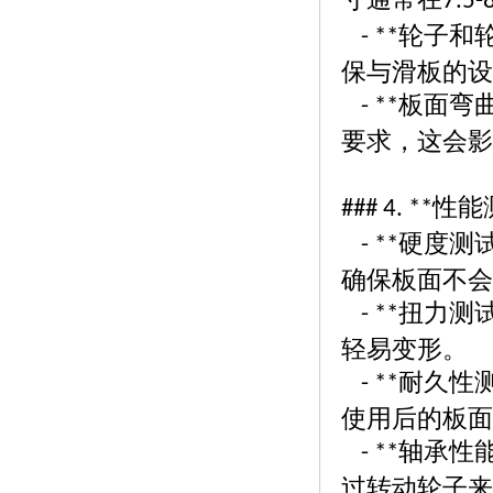
7.5-
轮子和
- **
保与滑板的设
板面弯
- **
要求，这会影
性能
### 4. **
硬度测
- **
确保板面不会
扭力测
- **
轻易变形。
耐久性
- **
使用后的板面
轴承性
- **
过转动轮子来