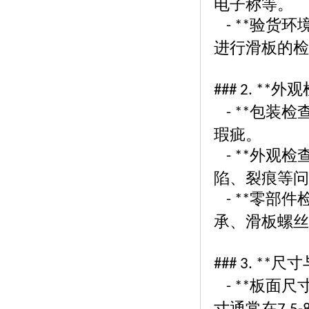
电子称等。
验货环
- **
进行滑板的检
外观
### 2. **
包装检
- **
瑕疵。
外观检
- **
陷、裂痕等问
零部件
- **
承、滑板螺丝
尺寸
### 3. **
板面尺
- **
寸通常在