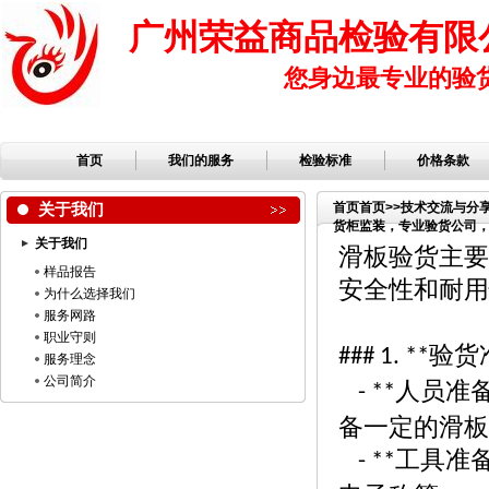
广州荣益商品检验有限
您身边最专业的验
首页
我们的服务
检验标准
价格条款
关于我们
首页
首页
>>
技术交流与分
货柜监装，专业验货公司，第
关于我们
滑板验货主要
样品报告
安全性和耐用
为什么选择我们
服务网路
职业守则
验货
### 1. **
服务理念
公司简介
人员准
- **
备一定的滑板
工具准
- **