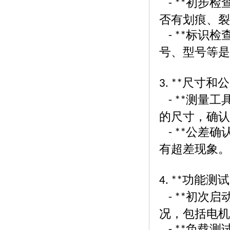
初步检
- **
否有划痕、裂
标识检
- **
号、型号等是
尺寸和公
3. **
测量工
- **
的尺寸，确认
公差确
- **
有超差现象。
功能测试
4. **
初次启
- **
况，包括电机
负载测