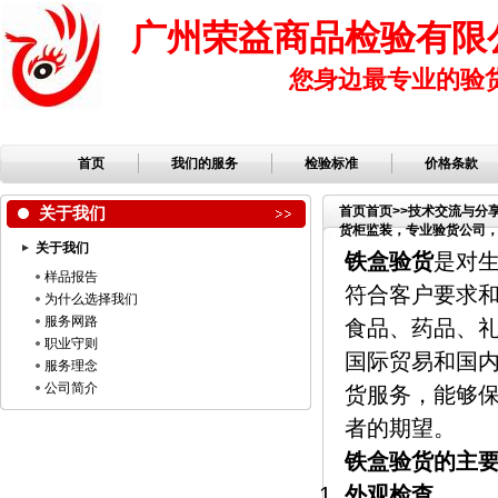
广州荣益商品检验有限
您身边最专业的验
首页
我们的服务
检验标准
价格条款
关于我们
首页
首页
>>
技术交流与分
货柜监装，专业验货公司，第
关于我们
铁盒验货
是对
样品报告
符合客户要求
为什么选择我们
服务网路
食品、药品、
职业守则
国际贸易和国
服务理念
公司简介
货服务，能够
者的期望。
铁盒验货的主
外观检查