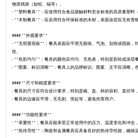
物质残留（如铅、镉等）。
塑料餐具
：应使用符合食品接触材料安全标准的高质量塑料
- **
**
木制餐具
：应采用符合环保标准的木材，表面涂层应无有害
- **
**
外观要求
#### **
**
无明显瑕疵
：餐具表面应平滑无裂痕、气泡、划痕或瑕疵，
- **
**
纹。
色彩均匀
：餐具的颜色应均匀、无色差，特别是彩绘或涂层
- **
**
图案、标识清晰
：餐具上的品牌标识、图案、文字应清晰，
- **
**
尺寸和精度要求
#### **
**
餐具的尺寸应符合设计要求，特别是碗、盘、杯的容积、直径等
-
餐具的边缘应平滑，无毛刺、突起等，避免伤害用户。
-
功能性要求
#### **
**
承重性
：餐具应能承受正常使用中的压力、温度变化和冲击
- **
**
热传导性
：陶瓷和金属餐具应具备良好的热传导性能，确保
- **
**