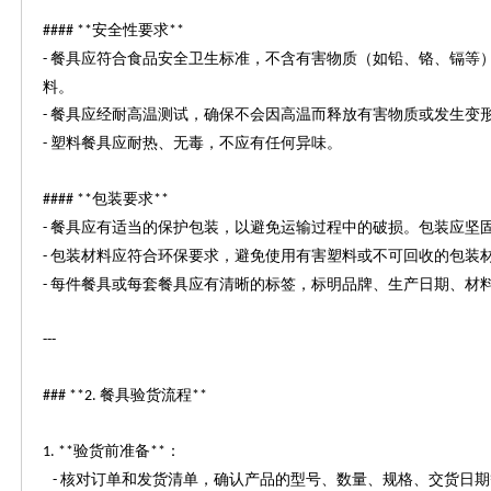
安全性要求
#### **
**
餐具应符合食品安全卫生标准，不含有害物质（如铅、铬、镉等
-
料。
餐具应经耐高温测试，确保不会因高温而释放有害物质或发生变
-
塑料餐具应耐热、无毒，不应有任何异味。
-
包装要求
#### **
**
餐具应有适当的保护包装，以避免运输过程中的破损。包装应坚
-
包装材料应符合环保要求，避免使用有害塑料或不可回收的包装
-
每件餐具或每套餐具应有清晰的标签，标明品牌、生产日期、材
-
---
餐具验货流程
### **2.
**
验货前准备
：
1. **
**
核对订单和发货清单，确认产品的型号、数量、规格、交货日期
-