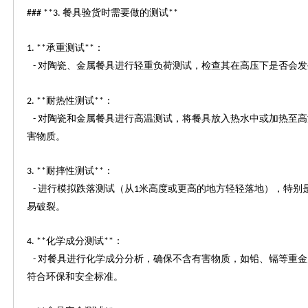
餐具验货时需要做的测试
### **3.
**
承重测试
：
1. **
**
对陶瓷、金属餐具进行轻重负荷测试，检查其在高压下是否会发
-
耐热性测试
：
2. **
**
对陶瓷和金属餐具进行高温测试，将餐具放入热水中或加热至高
-
害物质。
耐摔性测试
：
3. **
**
进行模拟跌落测试（从
米高度或更高的地方轻轻落地），特别
-
1
易破裂。
化学成分测试
：
4. **
**
对餐具进行化学成分分析，确保不含有害物质，如铅、镉等重金
-
符合环保和安全标准。