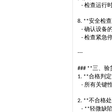
检查运行
-
安全检查
8. **
确认设备
-
检查紧急
-
---
三、验
### **
合格判定
1. **
所有关键
-
不合格处
2. **
轻微缺
- **