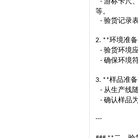
游标卡尺
-
等。
验货记录
-
环境准备
2. **
验货环境
-
确保环境
-
样品准备
3. **
从生产线
-
确认样品
-
---
二、验