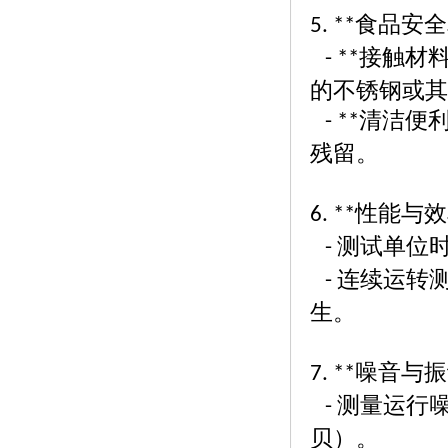
食品安全
5. **
接触材
- **
的不锈钢或
清洁便
- **
残留。
性能与效
6. **
测试单位
-
连续运转
-
生。
噪音与振
7. **
测量运行
-
贝）。