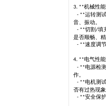
机械性能
3. **
运转测
- **
音、振动。
切割
填
- **
/
是否顺畅、
速度调
- **
电气性能
4. **
电源检
- **
作。
电机测
- **
否有过热现
安全保
- **