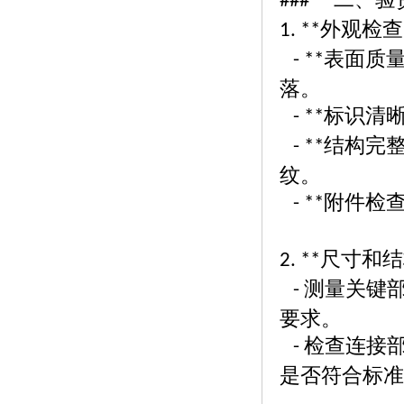
### **
外观检查
1. **
表面质
- **
落。
标识清
- **
结构完
- **
纹。
附件检
- **
尺寸和结
2. **
测量关键
-
要求。
检查连接
-
是否符合标