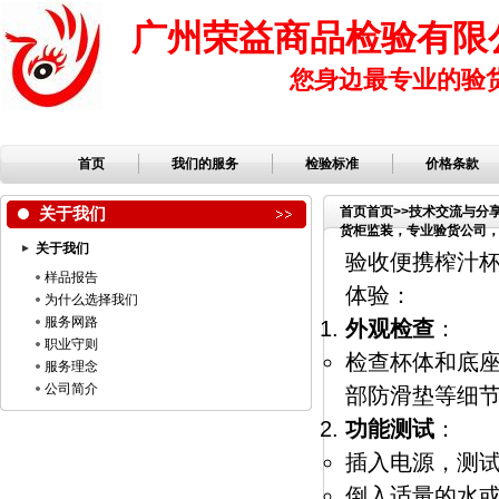
广州荣益商品检验有限
您身边最专业的验
首页
我们的服务
检验标准
价格条款
关于我们
首页
首页
>>
技术交流与分
货柜监装，专业验货公司，第
关于我们
验收便携榨汁
样品报告
体验：
为什么选择我们
服务网路
外观检查
：
职业守则
检查杯体和底
服务理念
公司简介
部防滑垫等细
功能测试
：
插入电源，测
倒入适量的水