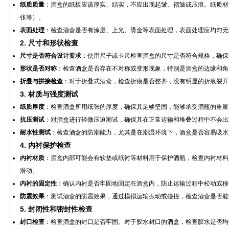
纸质质量
：酒盒的纸板应该厚实、结实，不应出现起皱、褶皱或压痕。纸质材
张等）。
表面处理
：检查酒盒是否有涂层、上光、烫金等表面处理，表面处理应均匀无
2.
尺寸和形状检查
尺寸是否符合设计要求
：使用尺子或卡尺检查酒盒的尺寸是否符合规格，确保
形状是否对称
：检查酒盒是否存在不对称或变形现象，特别是酒盒的边缘和角
折叠与拼接检查
：对于折叠式酒盒，检查折痕是否整齐，没有明显的折痕裂开
3.
材质与强度测试
纸质厚度
：检查酒盒所用纸张的厚度，确保其足够坚固，能够承受酒瓶的重量
抗压测试
：对酒盒进行轻微压迫测试，确保其在正常运输和堆叠过程中不会出
耐水性测试
：检查酒盒的防潮能力，尤其是在潮湿环境下，酒盒是否容易吸水
4.
内衬保护检查
内衬材质
：酒盒内部可能会有软垫或纸衬等材料用于保护酒瓶，检查内衬材料
滑动。
内衬的固定性
：确认内衬是否牢固地固定在酒盒内，防止运输过程中松动或移
防震效果
：测试酒盒的防震效果，通过模拟运输振动或碰撞，检查酒盒是否能
5.
封闭性和密封性检查
封口检查
：检查酒盒的封口是否牢固。对于胶水封口的酒盒，检查胶水是否均