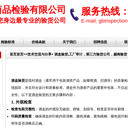
商品检验有限公司
服务热线： 1
您身边最专业的验货公司
E-mail: gbinspect
检验标准
价格条款
关于我们
招聘信息
联
首页
首页
>>
技术交流与分享
> 酒盒验货,工厂审计，第三方验货公司，越南验货 
酒盒验货
是指对酒盒（通常用于包装酒类产品，如葡萄酒、烈酒等）的质量检
现损坏，并且符合设计和质量标准。酒盒作为酒类产品的重要外包装，不仅起
全性。以下是酒盒验货的主要步骤和内容：
1.
外观检查
检查包装完整性
：酒盒的外观应无破损、褶皱、划痕等。检查是否存在裂缝、
印刷质量检查
：确保酒盒的印刷内容清晰、颜色准确，避免模糊、褪色或印刷
明等是否清晰且正确。