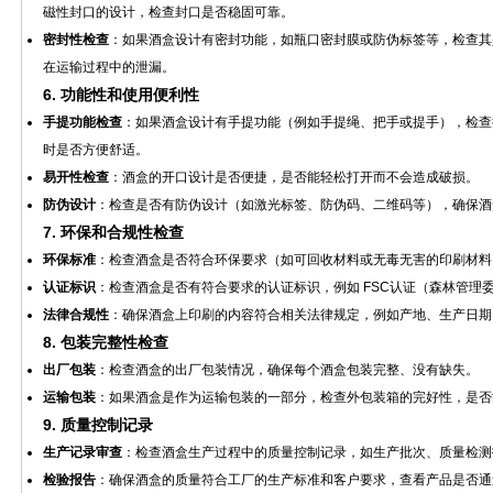
磁性封口的设计，检查封口是否稳固可靠。
密封性检查
：如果酒盒设计有密封功能，如瓶口密封膜或防伪标签等，检查其
在运输过程中的泄漏。
6.
功能性和使用便利性
手提功能检查
：如果酒盒设计有手提功能（例如手提绳、把手或提手），检查
时是否方便舒适。
易开性检查
：酒盒的开口设计是否便捷，是否能轻松打开而不会造成破损。
防伪设计
：检查是否有防伪设计（如激光标签、防伪码、二维码等），确保酒
7.
环保和合规性检查
环保标准
：检查酒盒是否符合环保要求（如可回收材料或无毒无害的印刷材料
认证标识
：检查酒盒是否有符合要求的认证标识，例如 FSC认证（森林管理
法律合规性
：确保酒盒上印刷的内容符合相关法律规定，例如产地、生产日期
8.
包装完整性检查
出厂包装
：检查酒盒的出厂包装情况，确保每个酒盒包装完整、没有缺失。
运输包装
：如果酒盒是作为运输包装的一部分，检查外包装箱的完好性，是否
9.
质量控制记录
生产记录审查
：检查酒盒生产过程中的质量控制记录，如生产批次、质量检测
检验报告
：确保酒盒的质量符合工厂的生产标准和客户要求，查看产品是否通