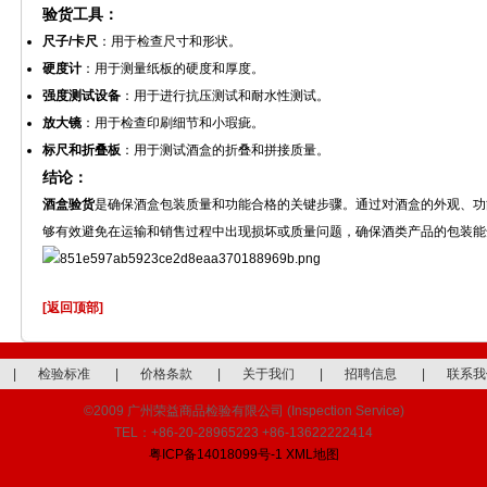
验货工具：
尺子/卡尺
：用于检查尺寸和形状。
硬度计
：用于测量纸板的硬度和厚度。
强度测试设备
：用于进行抗压测试和耐水性测试。
放大镜
：用于检查印刷细节和小瑕疵。
标尺和折叠板
：用于测试酒盒的折叠和拼接质量。
结论：
酒盒验货
是确保酒盒包装质量和功能合格的关键步骤。通过对酒盒的外观、功
够有效避免在运输和销售过程中出现损坏或质量问题，确保酒类产品的包装能
[返回顶部]
|
检验标准
|
价格条款
|
关于我们
|
招聘信息
|
联系我
©2009 广州荣益商品检验有限公司 (Inspection Service)
TEL：+86-20-28965223 +86-13622222414
粤ICP备14018099号-1
XML地图