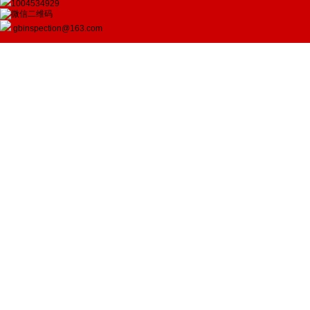
1004534929
gbinspection@163.com