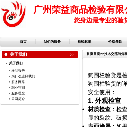
广州荣益商品检验有限
您身边最专业的验
首页
我们的服务
检验标准
价格条款
关于我们
首页
首页
>>
技术交流与分
关于我们
样品报告
狗围栏验货是
为什么选择我们
服务网路
狗围栏验货的
职业守则
安全使用：
服务理念
公司简介
1.
外观检查
材质检查
：检
显的裂纹、破
表面涂层
：如