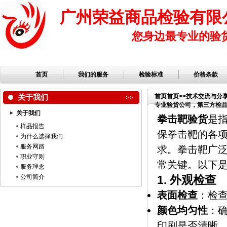
广州荣益商品检验有限
您身边最专业的验
首页
我们的服务
检验标准
价格条款
关于我们
首页
首页
>>
技术交流与分
专业验货公司，第三方检
关于我们
拳击靶验货
是
样品报告
保拳击靶的各
为什么选择我们
服务网路
求。拳击靶广
职业守则
常关键。以下
服务理念
公司简介
1.
外观检查
表面检查
：检
颜色均匀性
：
印刷是否清晰