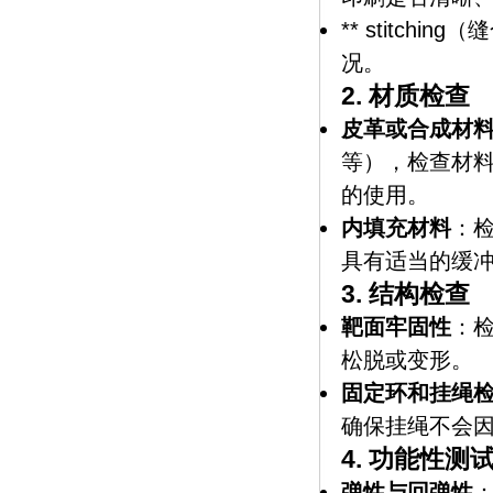
** stitc
况。
2.
材质检查
皮革或合成材
等），检查材
的使用。
内填充材料
：
具有适当的缓
3.
结构检查
靶面牢固性
：
松脱或变形。
固定环和挂绳
确保挂绳不会
4.
功能性测
弹性与回弹性