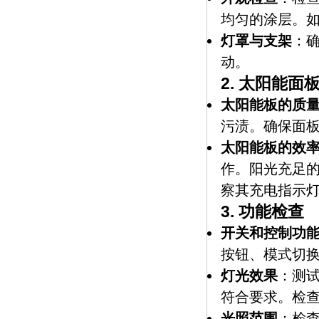
均匀的涂层。
灯罩与支架
：
动。
2.
太阳能面
太阳能板的质
污渍。确保面
太阳能板的效
作。阳光充足
察其充电指示
3.
功能检查
开关和控制功
按钮、模式切
灯光效果
：测
符合要求。检
光照范围
：检