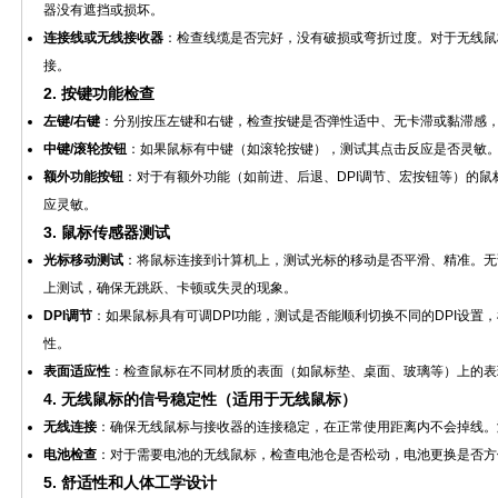
器没有遮挡或损坏。
连接线或无线接收器
：检查线缆是否完好，没有破损或弯折过度。对于无线鼠
接。
2.
按键功能检查
左键/右键
：分别按压左键和右键，检查按键是否弹性适中、无卡滞或黏滞感
中键/滚轮按钮
：如果鼠标有中键（如滚轮按键），测试其点击反应是否灵敏
额外功能按钮
：对于有额外功能（如前进、后退、DPI调节、宏按钮等）的
应灵敏。
3.
鼠标传感器测试
光标移动测试
：将鼠标连接到计算机上，测试光标的移动是否平滑、精准。无
上测试，确保无跳跃、卡顿或失灵的现象。
DPI调节
：如果鼠标具有可调DPI功能，测试是否能顺利切换不同的DPI设置，
性。
表面适应性
：检查鼠标在不同材质的表面（如鼠标垫、桌面、玻璃等）上的表
4.
无线鼠标的信号稳定性（适用于无线鼠标）
无线连接
：确保无线鼠标与接收器的连接稳定，在正常使用距离内不会掉线。
电池检查
：对于需要电池的无线鼠标，检查电池仓是否松动，电池更换是否方
5.
舒适性和人体工学设计