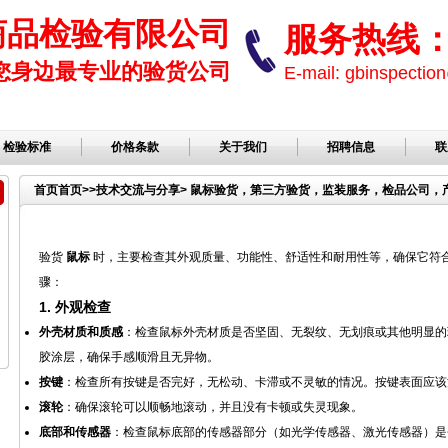
商品检验有限公司
服务热线： 1
您身边最专业的验货公司
E-mail: gbinspect
检验标准
价格条款
关于我们
招聘信息
联
首页
首页
>>
技术交流与分享
> 鼠标验货，第三方验货，监装服务，检品公司，
验货
鼠标
时，主要检查其外观质量、功能性、舒适性和耐用性等，确保它符
骤：
1.
外观检查
外壳材质和质感
：检查鼠标外壳材质是否坚固、无裂纹、无划痕或其他明显的
胶涂层，确保手感顺滑且无异物。
按键
：检查所有按键是否完好，无松动、卡滞或不灵敏的情况。按键表面应该
滚轮
：确保滚轮可以顺畅地滚动，并且没有卡顿或失灵现象。
底部和传感器
：检查鼠标底部的传感器部分（如光学传感器、激光传感器）是