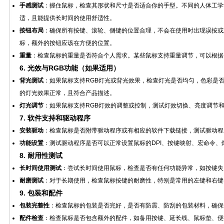
手感测试
：握住鼠标，检查其形状和尺寸是否适合你的手型。不同的人体工学
适，且能提供长时间的使用舒适性。
按钮布局
：确保所有按键、滚轮、侧键的位置合理，不会在使用时出现误按或
标，额外的按钮应该在方便的位置。
重量
：检查鼠标的重量是否符合个人需求。某些鼠标支持重量调节，可以根据
6.
光效与RGB功能（如果适用）
背光测试
：如果鼠标支持RGB灯光或背光效果，检查灯光是否均匀，色彩是
的灯光效果正常，且符合产品描述。
灯光调节
：如果鼠标支持RGB灯效的调整或控制，测试灯效切换、亮度调节
7.
软件支持和驱动程序
安装驱动
：检查鼠标是否附带驱动程序或有相应的软件下载链接，测试驱动程
功能设置
：测试驱动程序是否可以正常设置鼠标的DPI、按键映射、宏命令、
8.
耐用性测试
长时间使用测试
：尝试长时间使用鼠标，检查是否有任何功能异常，如按键失
耐磨测试
：对于长期使用，检查鼠标按键的耐磨性，特别是常用的左键和右键
9.
包装和配件
包装完整性
：检查鼠标的包装是否完好，是否有防震、防刮的包装材料，确保
配件检查
：检查鼠标是否包含额外的配件，如备用按键、延长线、鼠标垫、便