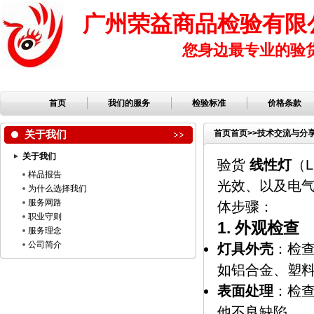
广州荣益商品检验有限
您身边最专业的验
首页
我们的服务
检验标准
价格条款
关于我们
首页
首页
>>
技术交流与分
关于我们
验货
线性灯
（L
样品报告
光效、以及电
为什么选择我们
服务网路
体步骤：
职业守则
1.
外观检查
服务理念
公司简介
灯具外壳
：检
如铝合金、塑
表面处理
：检
他不良缺陷。