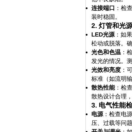
连接端口
：检
装时稳固。
2.
灯管和光
LED光源
：如果
松动或脱落。
光色和色温
：
发光的情况。
光效和亮度
：
标准（如流明
散热性能
：检查
散热设计合理
3.
电气性能
电源
：检查电
压、过载等问
开关与调光
：