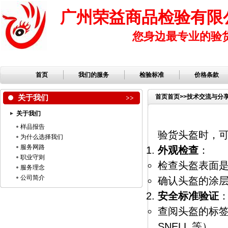
广州荣益商品检验有限
您身边最专业的验
首页
我们的服务
检验标准
价格条款
关于我们
首页
首页
>>
技术交流与分
关于我们
样品报告
验货头盔时，
为什么选择我们
服务网路
外观检查
：
职业守则
检查头盔表面
服务理念
公司简介
确认头盔的涂
安全标准验证
查阅头盔的标签
SNELL 等）。