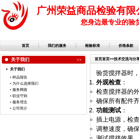
广州荣益商品检验有限
您身边最专业的验
首页
我们的服务
检验标准
价格条款
关于我们
首页
首页
>>
技术交流与分
关于我们
验货搅拌器时
样品报告
外观检查
：
为什么选择我们
服务网路
检查搅拌器的
职业守则
确保所有配件
服务理念
公司简介
功能测试
：
插上电源，检
调整速度，确
测试搅拌效果