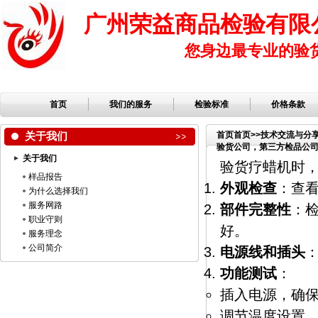
广州荣益商品检验有限
您身边最专业的验
首页
我们的服务
检验标准
价格条款
关于我们
首页
首页
>>
技术交流与分
验货公司，第三方检品公
关于我们
验货疗蜡机时
样品报告
外观检查
：查
为什么选择我们
服务网路
部件完整性
：
职业守则
好。
服务理念
公司简介
电源线和插头
功能测试
：
插入电源，确
调节温度设置