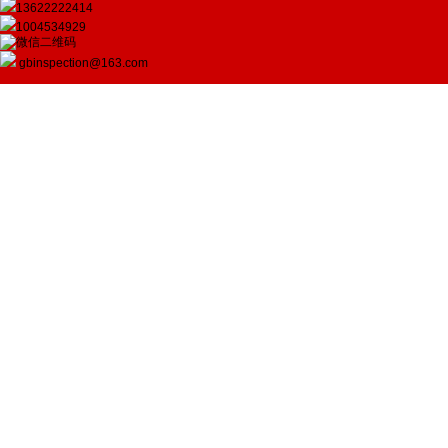
13622222414
1004534929
gbinspection@163.com