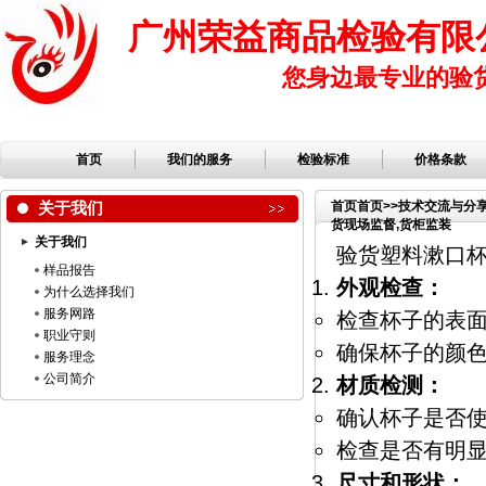
广州荣益商品检验有限
您身边最专业的验
首页
我们的服务
检验标准
价格条款
关于我们
首页
首页
>>
技术交流与分
货现场监督,货柜监装
关于我们
验货塑料漱口
样品报告
外观检查：
为什么选择我们
服务网路
检查杯子的表
职业守则
确保杯子的颜
服务理念
公司简介
材质检测：
确认杯子是否使
检查是否有明
尺寸和形状：