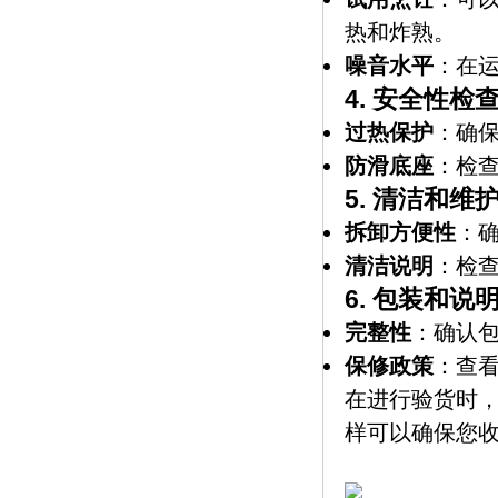
热和炸熟。
噪音水平
：在
4.
安全性检
过热保护
：确
防滑底座
：检
5.
清洁和维
拆卸方便性
：
清洁说明
：检
6.
包装和说
完整性
：确认
保修政策
：查
在进行验货时
样可以确保您